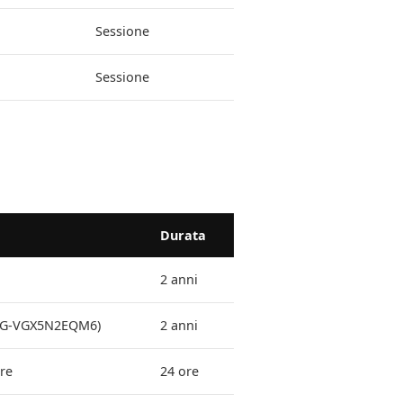
Sessione
Sessione
Durata
2 anni
D: G-VGX5N2EQM6)
2 anni
ore
24 ore