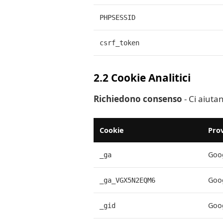
PHPSESSID
csrf_token
2.2 Cookie Analitici
Richiedono consenso
- Ci aiutan
Cookie
Pro
Goog
_ga
Goog
_ga_VGX5N2EQM6
Goog
_gid