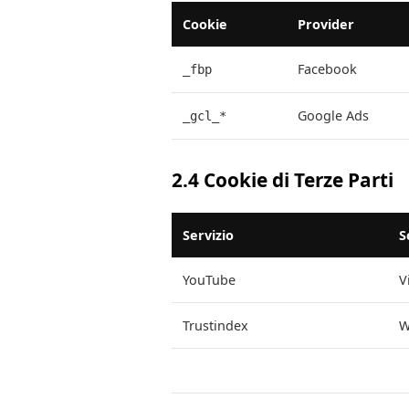
Cookie
Provider
Facebook
_fbp
Google Ads
_gcl_*
2.4 Cookie di Terze Parti
Servizio
S
YouTube
V
Trustindex
W